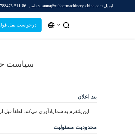
ایمیل susanna@rubbermachinery-china.com
تلفن: 86-511-88788475


درخواست نقل قول
سیاست ح
بند اعلان
این پلتفرم به شما یادآوری می‌کند: لطفاً قبل از
محدودیت مسئولیت