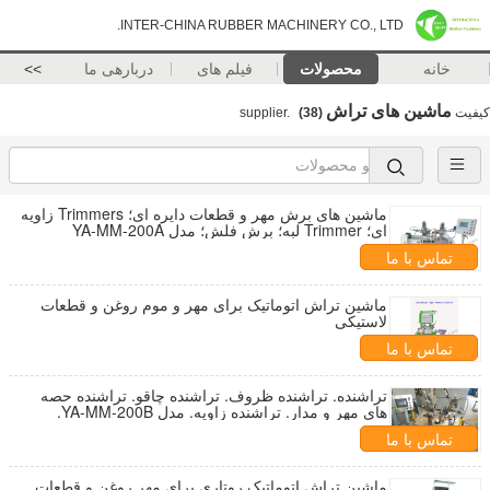
INTER-CHINA RUBBER MACHINERY CO., LTD.
خانه
محصولات
فیلم های
دربارهی ما
>>
ماشین های تراش
کیفیت
supplier.
(38)
ماشین های برش مهر و قطعات دایره ای؛ Trimmers زاویه
ای؛ Trimmer لبه؛ برش فلش؛ مدل YA-MM-200A
تماس با ما
ماشین تراش اتوماتیک برای مهر و موم روغن و قطعات
لاستیکی
تماس با ما
تراشنده. تراشنده ظروف. تراشنده چاقو. تراشنده حصه
های مهر و مدار. تراشنده زاویه. مدل YA-MM-200B.
تماس با ما
ماشین تراش اتوماتیک روتاری برای مهر روغن و قطعات