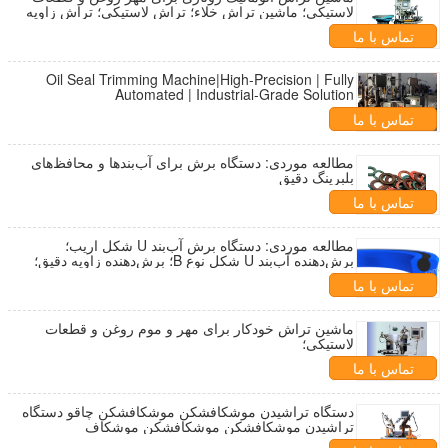
لاستیکی؛ ماشین تراش خلاء؛ تراش لاستیکی؛ تراش زاویه
ای
تماس با ما
Oil Seal Trimming Machine|High-Precision | Fully
Automated | Industrial-Grade Solution
تماس با ما
مطالعه موردی: دستگاه برش برای آب‌بندها و محافظ‌های
بلبرینگ دقیق
تماس با ما
مطالعه موردی: دستگاه برش آب‌بند U شکل اریب؛
برش‌دهنده آب‌بند U شکل نوع B؛ برش‌دهنده زاویه دقیق؛
تماس با ما
ماشین تراش خودکار برای مهر و موم روغن و قطعات
لاستیکی؛
تماس با ما
دستگاه تراشیدن موشکافشکن موشکافشکن چاقو دستگاه
تراشیدن موشکافشکن موشکافشکن موشکاف