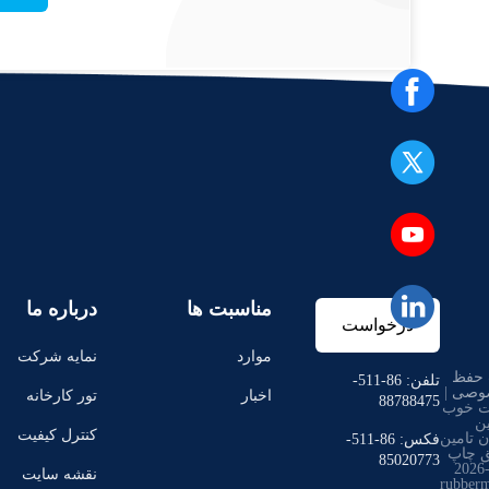
مناسبت ها
درباره ما
درخواست
موارد
نمایه شرکت
حفظ
نقل قول
تلفن: 86-511-
وصی
|
اخبار
تور کارخانه
88788475
ت خوب
ین
کنترل کیفیت
 تامین
فکس: 86-511-
ق چاپ
85020773
© 2016-2026
نقشه سایت
rubberm