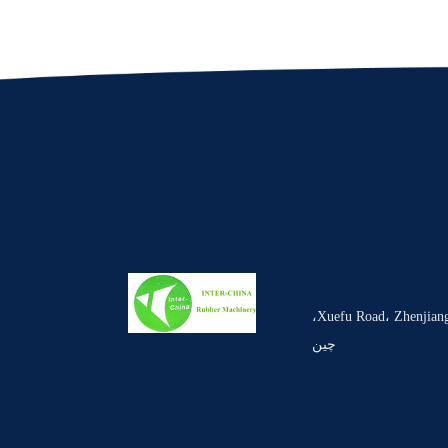
دفتر مرکزی: #85 Xuefu Road، Zhenjiang، Jiangsu،
چین