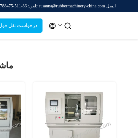
ایمیل susanna@rubbermachinery-china.com
تلفن: 86-511-88788475


درخواست نقل قول
ماشی