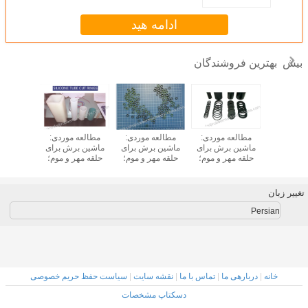
ادامه هید
بهترین فروشندگان
بیش
 برش دو
مطالعه موردی:
مطالعه موردی:
مطالعه موردی:
مطالعه 
 لاستیکی؛
ماشین برش برای
ماشین برش برای
ماشین برش برای
ماشین ب
رش ماشین
حلقه مهر و موم؛
حلقه مهر و موم؛
حلقه مهر و موم؛
گاسکت ها
ی؛ دستگاه
قطع گاسکت و
iphone برش مهر و
حلقه های سیلیکونی
ایتا
دلی گاز
واشر؛
موم؛ iphone برش
را قطع کنید؛
گاسکت؛ حلقه های
گاسکت های
تغییر زبان
نرم را قطع کنید؛
سیلیکونی و واشر را
قطع کنید؛
Persian
خانه
|
دربارهی ما
|
تماس با ما
|
نقشه سایت
|
سیاست حفظ حریم خصوصی
دسکتاپ مشخصات