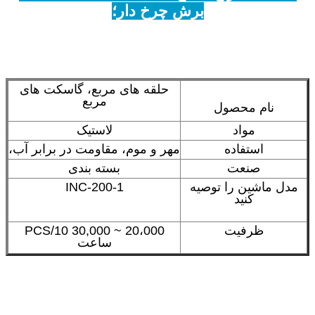
برش چرخ دار؛
حلقه های مربع، گاسکت های
مربع
نام محصول
مواد
لاستیک
استفاده
مهر و موم، مقاومت در برابر آب،
صنعت
بسته بندی
مدل ماشین را توصیه
INC-200-1
کنید
ظرفیت
20،000 ~ 30,000 PCS/10
ساعت