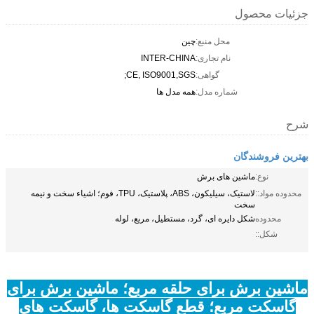
جزئیات محصول
محل منبع:
چین
نام تجاری:
INTER-CHINA
گواهی:
CE, ISO9001,SGS;
شماره مدل:
همه مدل ها
شرح
بهترین فروشندگان
نوع:
ماشین های برش
محدوده مواد::
لاستیک، سیلیکون، ABS، پلاستیک، TPU، فوم؛ اشیاء سخت و نیمه
سخت
محدوده
شکل دایره ای، گرد، مستطیل، مربع، لوله
شکل::
ماشین برش برای حلقه مربع؛ ماشین برش برای
گاسکت مربع؛ قطع گاسکت ها، گاسکت های