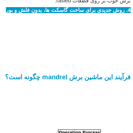
برش خوب بر روی قطعات rasied.
4. روش جدیدی برای ساخت گاسکت ها، بدون فلش و بور
فرآیند این ماشین برش mandrel چگونه است؟