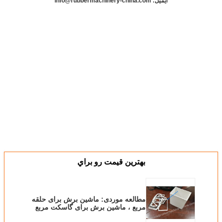
ایمیل: info@rubbermachinery-china.com
بهترين قيمت رو براي
مطالعه موردی: ماشین برش برای حلقه
مربع ، ماشین برش برای گاسکت مربع
، قطع گاسکت ها ، برش چرخ دار؛