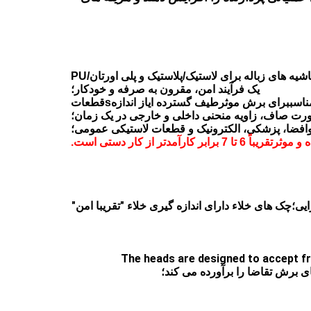
ه های زباله برای لاستیک/پلاستیک و پلی اورتان/PU
یک فرآیند امن، مقرون به صرفه و خودکار؛
ناسب
برای برش موثر
طیف گسترده ای
از اندازه
s
قطعات
ورت صاف، زاویه منحنی داخلی و خارجی در یک زمان؛
 هوافضا، پزشکی، الکترونیک و قطعات لاستیکی عمومی؛
 و موثر
تقریباً 6 تا 7 برابر کارآمدتر از کار دستی است.
mandrel توسط بازوی مکانیکی، بهبود بسیار کارایی؛چک های خلاء دارای اندازه گیری خلاء "تقریبا امن"
4. The heads are designed to accept 