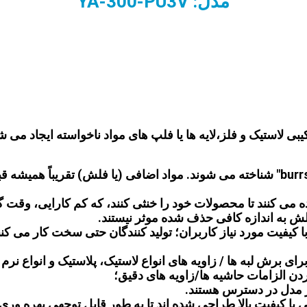
مدل: YA-300-PU3V
رکیبی لاستیک و فلز،لایه ها یا فلپ های مواد ناخواسته ایجاد می
این مواد اضافی به طور معمول به عنوان "flash" یا "burrs" شناخته می شوند. مواد اضافی 
ه می کنند تا محصولات خود را خنثی کنند، که کم کارایی، وقت 
 فلش به اندازه کافی حذف شده موثر نیستند.
ا کیفیت مورد نیاز کاربران؛ تولید کنندگان حتی سخت کار می کن
ای برش لبه ها / زاویه های انواع لاستیک، پلاستیک و انواع 
ردن الزامات حاشیه ها/زاویه های دقیق؛
ر مدل در دسترس هستند.
با کیفیت بالا طراحی شده اند تا به طور قابل توجهی بهره وری 