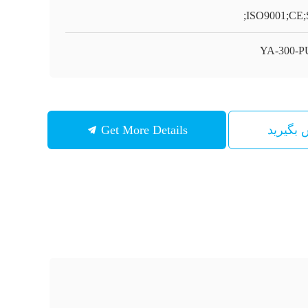
ISO9001;CE;
YA-300-
س بگیرید
Get More Details