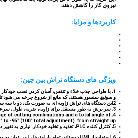
نیروی کار را کاهش دهند.
کاربردها و مزایا:
ویژگی های دستگاه تراش بین چین:
و سوئیچ سنسور هستند، که مانع از شروع چرخه می شود تا 
2این دستگاه های تراش زاویه ای به صورت یک، دو یا سه سر در دسترس هستند.
3. سر برش به طور مستقل برای زاویه، ضربه، طول، سرعت ضربه، موقعیت برش و موقعیت باز کردن تنظیم می شود.
nge of cutting combinations and a total angle of
adjustment of +5° to -95° (100° total adjustment) from straight upبرای چنین محدوده گسترده ای تقریبا تمام زا
5. کنترل کننده PLC، تغذیه و تخلیه خودکار. نیازی به تغییر دستگاه قفل برای تراش بعدی نیست.
6. استفاده از HMI دوستانه، تمام پارامترها را می توان به وضوح دیده می شود و آن را بسیار آسان برای کار است.