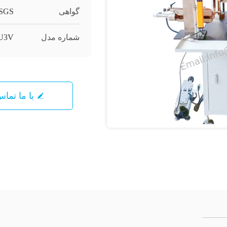
گواهی
SGS;
شماره مدل
PU3V
با ما تما