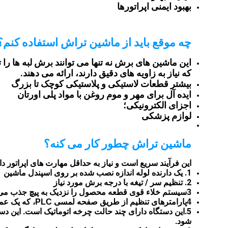
بهبود ایمنی اپراتورها
چه موقع بايد از ماشين تراش استفاده کنم؟
این ماشین های برش نه تنها می توانند برش لبه ها 
که نیاز به زاویه های دقیق دارند، ارائه می دهند.
بیشتر قطعات لاستیکی و پلاستیکی کوچک تا بزرگ
ایده آل برای مهر و موم روغن با مواد پلی اورتان
اجزای الکترونیکی؛
لوازم پزشکی
ماشین تراش چطور کار می کنه؟
این فرآیند سریع است و نیاز به حداقل مهارت های اپراتور دار
1. یک دارنده لوله اندازه نصب شده بر روی اسپندل ماشین
2. تنظیم سر / تیغه با درجه برش مورد نیاز
3سیستم خلاء قوی قطعه محصول را نزدیک به پیچ جذب می کند.
4پارامترهای تنظیم از طریق صفحه لمسی PLC، که یک عملیات ساده و آسان است
5.
این دستگاه دارای چند حالت چرخه اتوماتیک است. این دست
شود.