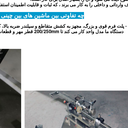
چه تفاوتی بین ماشین های بین چینی 
دستگاه ما مدل واحد کار می کند تا 200/250mm قطر مهر و قطعات، نیازی به تغییر مدل های مختلف مانند ماشین های تایوان.