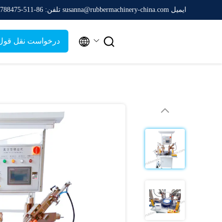
ایمیل susanna@rubbermachinery-china.com
تلفن: 86-511-88788475


درخواست نقل قول