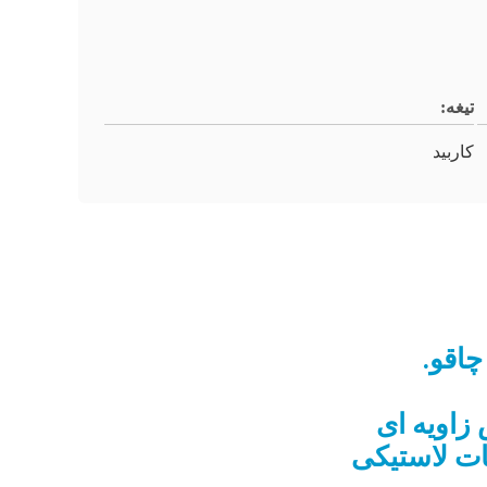
تیغه:
کاربید
چاقو.
زاویه ای
ات لاستیکی