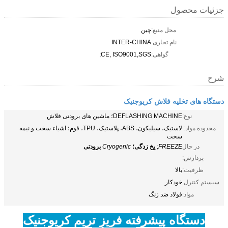
جزئیات محصول
محل منبع:
چین
نام تجاری:
INTER-CHINA
گواهی:
CE, ISO9001,SGS;
شرح
دستگاه های تخلیه فلاش کریوجنیک
نوع:
DEFLASHING MACHINE؛ ماشین های برودتی فلاش
محدوده مواد::
لاستیک، سیلیکون، ABS، پلاستیک، TPU، فوم؛ اشیاء سخت و نیمه
سخت
در حال
FREEZE;
یخ زدگی؛
Cryogenic
برودتی
پردازش:
ظرفیت:
بالا
سیستم کنترل:
خودکار
مواد:
فولاد ضد زنگ
دستگاه پیشرفته فریز تریم کریوجنیک