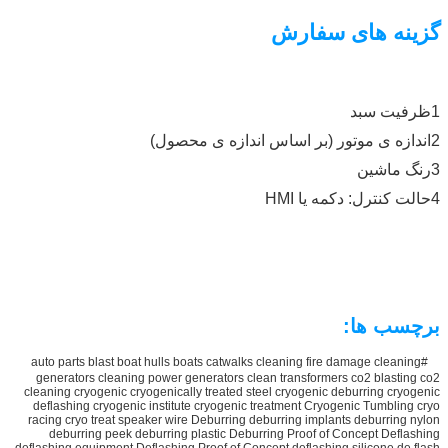
گزینه های سفارش
1ظرفیت سبد
2اندازه ی موتور (بر اساس اندازه ی محصول)
3رنگ ماشین
4حالت کنترل: دکمه یا HMI
برچسب ها:
#auto parts blast boat hulls boats catwalks cleaning fire damage cleaning
generators cleaning power generators clean transformers co2 blasting co2
cleaning cryogenic cryogenically treated steel cryogenic deburring cryogenic
deflashing cryogenic institute cryogenic treatment Cryogenic Tumbling cryo
racing cryo treat speaker wire Deburring deburring implants deburring nylon
deburring peek deburring plastic Deburring Proof of Concept Deflashing