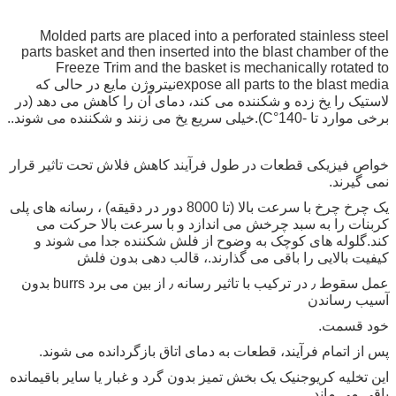
پیام بگذارید
Molded parts are placed into a perforated stainless steel
ما به زودی با شما تماس خواهیم
parts basket and then inserted into the blast chamber of the
Freeze Trim and the basket is mechanically rotated to
گرفت
expose all parts to the blast mediaنیتروژن مایع در حالی که
لاستیک را یخ زده و شکننده می کند، دمای آن را کاهش می دهد (در
برخی موارد تا -140°C).خیلی سریع یخ می زنند و شکننده می شوند..
خواص فیزیکی قطعات در طول فرآیند کاهش فلاش تحت تاثیر قرار
نمی گیرند.
یک چرخ چرخ با سرعت بالا (تا 8000 دور در دقیقه) ، رسانه های پلی
کربنات را به سبد چرخش می اندازد و با سرعت بالا حرکت می
کند.گلوله های کوچک به وضوح از فلش شکننده جدا می شوند و
کیفیت بالایی را باقی می گذارند.، قالب دهی بدون فلش
عمل سقوط ٫ در ترکیب با تاثیر رسانه ٫ از بین می برد burrs بدون
آسیب رساندن
خود قسمت.
پس از اتمام فرآیند، قطعات به دمای اتاق بازگردانده می شوند.
این تخلیه کریوجنیک یک بخش تمیز بدون گرد و غبار یا سایر باقیمانده
باقی می ماند