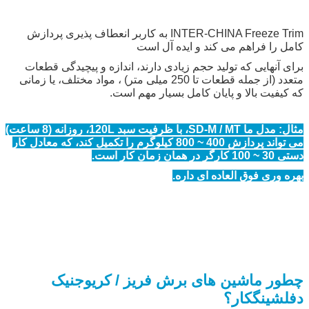
INTER-CHINA Freeze Trim به کاربر انعطاف پذیری پردازش
کامل را فراهم می کند و ایده آل است
برای آنهایی که تولید حجم زیادی دارند، اندازه و پیچیدگی قطعات
متعدد (از جمله قطعات تا 250 میلی متر) ، مواد مختلف، یا زمانی
که کیفیت بالا و پایان کامل بسیار مهم است.
مثال: مدل ما SD-M / MT، با ظرفیت سبد 120L، روزانه (8 ساعت)
می تواند پردازش 400 ~ 800 کیلوگرم را تکمیل کند، که معادل کار
دستی 30 ~ 100 کارگر در همان زمان کار است.
بهره وری فوق العاده ای داره.
چطور ماشین های برش فریز / کریوجنیک
دفلشینگ
کار؟