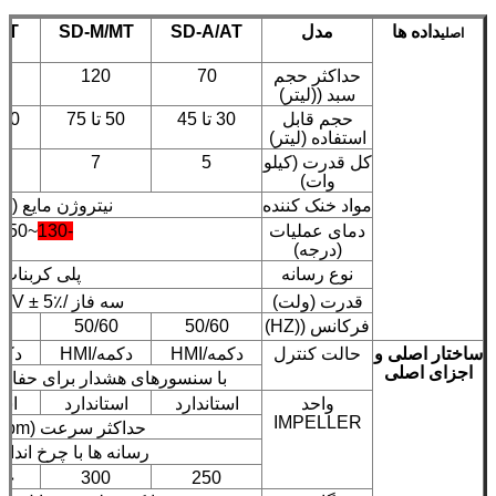
داده ها
مدل
SD-A/AT
SD-M/MT
LT
اصلی
حداکثر حجم
70
120
سبد ((لیتر)
حجم قابل
30 تا 45
50 تا 75
80 تا 115
استفاده (لیتر)
کل قدرت (کیلو
5
7
وات)
مواد خنک کننده
نیتروژن مایع (LN 2)
دمای عملیات
-130
~
50
(درجه)
نوع رسانه
پلی کربنات
قدرت (ولت)
سه فاز /AC380V ± 5٪
فرکانس ((HZ)
50/60
50/60
0
ساختار اصلی و
حالت کنترل
دکمه/HMI
دکمه/HMI
دکمه/
اجزای اصلی
با سنسورهای هشدار برای حفاظت 
واحد
استاندارد
استاندارد
است
IMPELLER
حداکثر سرعت (rpm): ~7200
رسانه ها با چرخ اند
۵۰
300
250