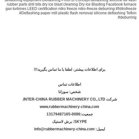
deflashing equipment Deflashing Proof of Concept deflashing silicone de flash
rubber parts drill bits dry ice blast cleaning Dry Ice Blasting Facebook furnace
gas turbines LEED certification nitro freeze nitro-freeze deburring #Nitrofreeze
#Deflashing paper mill plastic flash removal silicone deflashing Teflon
#deburring
برای اطلاعات بیشتر، لطفا با ما تماس بگیرید!!!
اطلاعات تماس
شخص: سوزانا
شرکت INTER-CHINA RUBBER MACHINERY CO., LTD.
www.rubbermachinery-china.com
جمعيت:
86-13179487165
00
SKYPE: برش لاستیک
ایمیل: info@rubbermachinery-china.com