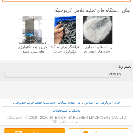
دستگاه های تخلیه فلاش کریوجنیک
بیش
ه موردی:
پلی کربنات ((PC)
مطالعه موردی:
دستگاه تخلیه/تخلیه
مطالعه 
دید ماشین
رسانه های انفجاری؛
تراشگر برای سنگ؛
کریوجنیک. تکنولوژی
ماشین پا
ه / تخلیه در
رسانه های انفجاری
تکنولوژی سرد؛
های سرد عمیق.
و نینگبو
کریوجنیک، رسانه
فرآیند خنک کننده؛
دستگاه تخلیه
تکنولوژ
های انفجاری
درمان کریوجنیک؛
نیتروژن. دستگاه
فرآیند خن
کریوجنیک، رسانه
تجهیزات منجمد
تخلیه شوت بلست
درمان کر
تغییر زبان
های انفجاری پلی
کننده؛ سیستم خنک
تجهیزات
کربنات
کننده؛
Persian
خانه
|
دربارهی ما
|
تماس با ما
|
نقشه سایت
|
سیاست حفظ حریم خصوصی
دسکتاپ مشخصات
Copyright © 2016 - 2026 INTER-CHINA RUBBER MACHINERY CO., LTD..
All rights reserved.